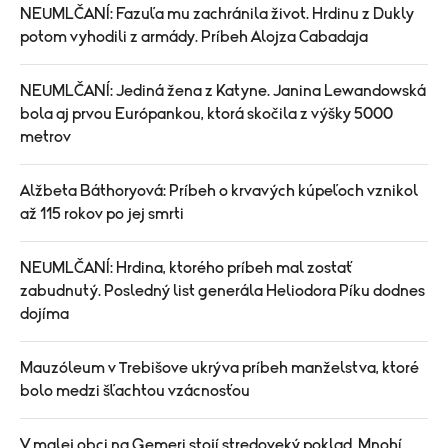
NEUMLČANÍ: Fazuľa mu zachránila život. Hrdinu z Dukly
potom vyhodili z armády. Príbeh Alojza Cabadaja
NEUMLČANÍ: Jediná žena z Katyne. Janina Lewandowská
bola aj prvou Európankou, ktorá skočila z výšky 5000
metrov
Alžbeta Báthoryová: Príbeh o krvavých kúpeľoch vznikol
až 115 rokov po jej smrti
NEUMLČANÍ: Hrdina, ktorého príbeh mal zostať
zabudnutý. Posledný list generála Heliodora Píku dodnes
dojíma
Mauzóleum v Trebišove ukrýva príbeh manželstva, ktoré
bolo medzi šľachtou vzácnosťou
V malej obci na Gemeri stojí stredoveký poklad. Mnohí