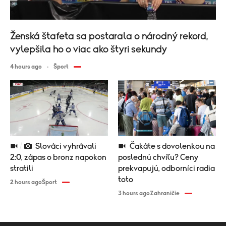
Ženská štafeta sa postarala o národný rekord,
vylepšila ho o viac ako štyri sekundy
4 hours ago
Šport
Slováci vyhrávali
Čakáte s dovolenkou na
2:0, zápas o bronz napokon
poslednú chvíľu? Ceny
stratili
prekvapujú, odborníci radia
toto
2 hours ago
Šport
3 hours ago
Zahraničie