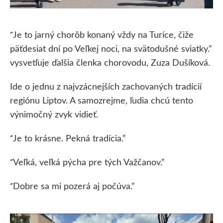
Je to jarný chorôb konaný vždy na Turíce, čiže
“
päťdesiat dní po Veľkej noci, na svätodušné sviatky.”
vysvetľuje ďalšia členka chorovodu, Zuza Dušíková.
Ide o jednu z najvzácnejších zachovaných tradícií
regiónu Liptov. A samozrejme, ľudia chcú tento
výnimočný zvyk vidieť.
Je to krásne. Pekná tradícia.”
“
Veľká, veľká pýcha pre tých Važčanov.”
“
Dobre sa mi pozerá aj počúva.”
“