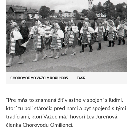
CHOROVOD VO VAŽCI V ROKU 1995
TASR
Pre mňa to znamená žiť vlastne v spojení s ľuďmi,
“
ktorí tu boli stáročia pred nami a byť spojená s tými
tradíciami, ktorí Važec má.” hovorí Lea Jureňová,
členka Chorovodu Omilienci.