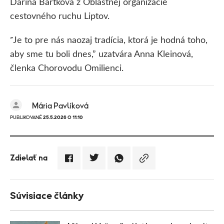
Darina Bartková z Oblastnej organizácie
cestovného ruchu Liptov.
Je to pre nás naozaj tradícia, ktorá je hodná toho,
“
aby sme tu boli dnes,” uzatvára Anna Kleinová,
členka Chorovodu Omilienci.
Mária Pavlíková
PUBLIKOVANÉ
25.5.2026 O 11:10
Zdielať na
Súvisiace články