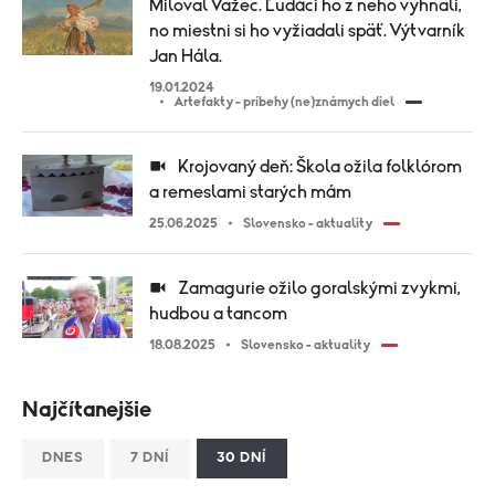
Miloval Važec. Ľudáci ho z neho vyhnali,
no miestni si ho vyžiadali späť. Výtvarník
Jan Hála.
19.01.2024
Artefakty - príbehy (ne)známych diel
Krojovaný deň: Škola ožila folklórom
a remeslami starých mám
25.06.2025
Slovensko - aktuality
Zamagurie ožilo goralskými zvykmi,
hudbou a tancom
18.08.2025
Slovensko - aktuality
Najčítanejšie
DNES
7 DNÍ
30 DNÍ