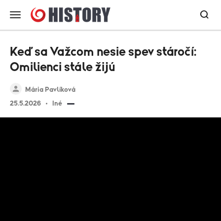
Keď sa Važcom nesie spev stáročí:
Omilienci stále žijú
Mária Pavlíková
25.5.2026
Iné