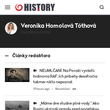
Veronika Homolová Tóthová
314 {1}PRÍSPEVOK
Články redaktora
NEUMLČANÍ: Na Považí vyrástli
hrdinovia RAF. Ich príbehy desaťročia
takmer nikto nepoznal
17 hours ago
Neumlčaní
„Máme dve studne plné vody.“ Ako
Rusíni ukrývali pravdu pred sovietskou