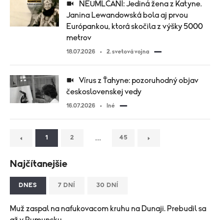
NEUMLČANÍ: Jediná žena z Katyne.
Janina Lewandowská bola aj prvou
Európankou, ktorá skočila z výšky 5000
metrov
18.07.2026
2. svetová vojna
Vírus z Ťahyne: pozoruhodný objav
československej vedy
16.07.2026
Iné
…
1
2
45
Najčítanejšie
DNES
7 DNÍ
30 DNÍ
Muž zaspal na nafukovacom kruhu na Dunaji. Prebudil sa