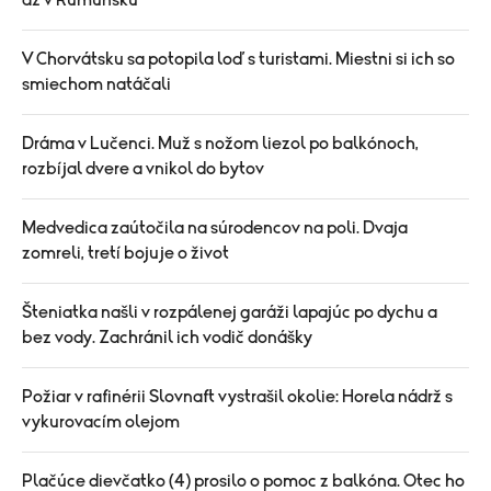
až v Rumunsku
V Chorvátsku sa potopila loď s turistami. Miestni si ich so
smiechom natáčali
Dráma v Lučenci. Muž s nožom liezol po balkónoch,
rozbíjal dvere a vnikol do bytov
Medvedica zaútočila na súrodencov na poli. Dvaja
zomreli, tretí bojuje o život
Šteniatka našli v rozpálenej garáži lapajúc po dychu a
bez vody. Zachránil ich vodič donášky
Požiar v rafinérii Slovnaft vystrašil okolie: Horela nádrž s
vykurovacím olejom
Plačúce dievčatko (4) prosilo o pomoc z balkóna. Otec ho