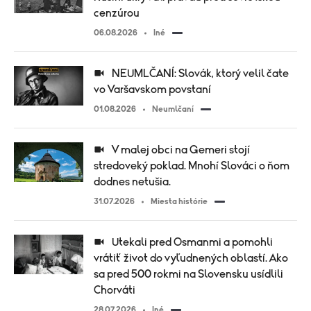
cenzúrou
06.08.2026
Iné
NEUMLČANÍ: Slovák, ktorý velil čate
vo Varšavskom povstaní
01.08.2026
Neumlčaní
V malej obci na Gemeri stojí
stredoveký poklad. Mnohí Slováci o ňom
dodnes netušia.
31.07.2026
Miesta histórie
Utekali pred Osmanmi a pomohli
vrátiť život do vyľudnených oblastí. Ako
sa pred 500 rokmi na Slovensku usídlili
Chorváti
28.07.2026
Iné