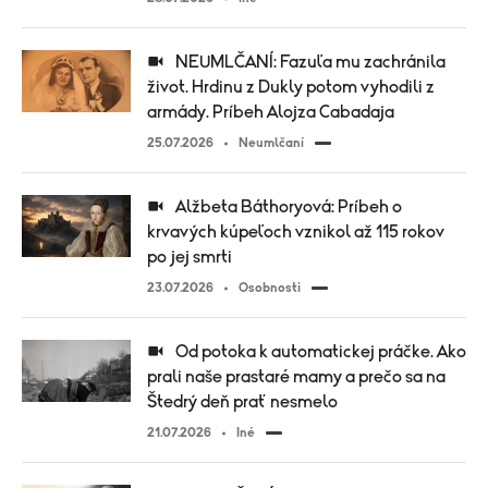
NEUMLČANÍ: Fazuľa mu zachránila
život. Hrdinu z Dukly potom vyhodili z
armády. Príbeh Alojza Cabadaja
25.07.2026
Neumlčaní
Alžbeta Báthoryová: Príbeh o
krvavých kúpeľoch vznikol až 115 rokov
po jej smrti
23.07.2026
Osobnosti
Od potoka k automatickej práčke. Ako
prali naše prastaré mamy a prečo sa na
Štedrý deň prať nesmelo
21.07.2026
Iné