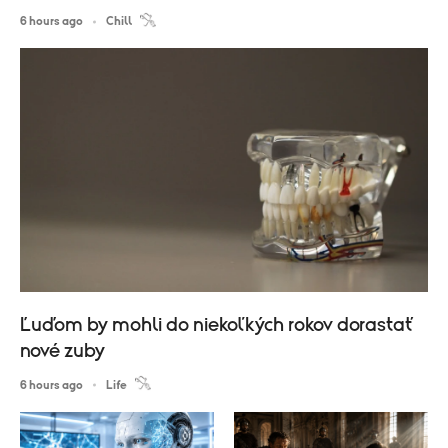
6 hours ago
Chill
Ľuďom by mohli do niekoľkých rokov dorastať
nové zuby
6 hours ago
Life