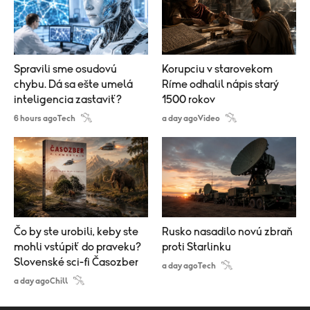
Spravili sme osudovú
Korupciu v starovekom
chybu. Dá sa ešte umelá
Ríme odhalil nápis starý
inteligencia zastaviť?
1500 rokov
6 hours ago
Tech
a day ago
Video
Čo by ste urobili, keby ste
Rusko nasadilo novú zbraň
mohli vstúpiť do praveku?
proti Starlinku
Slovenské sci-fi Časozber
a day ago
Tech
a day ago
Chill