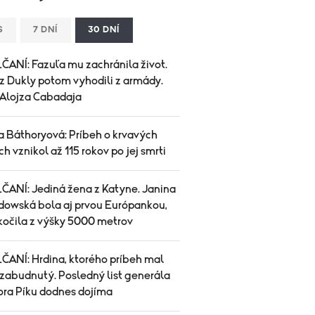
S
7 DNÍ
30 DNÍ
ANÍ: Fazuľa mu zachránila život.
 z Dukly potom vyhodili z armády.
 Alojza Cabadaja
a Báthoryová: Príbeh o krvavých
h vznikol až 115 rokov po jej smrti
ANÍ: Jediná žena z Katyne. Janina
owská bola aj prvou Európankou,
skočila z výšky 5000 metrov
ANÍ: Hrdina, ktorého príbeh mal
 zabudnutý. Posledný list generála
ora Píku dodnes dojíma