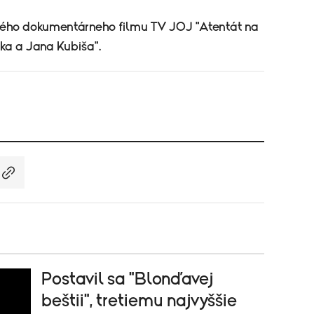
aného dokumentárneho filmu TV JOJ "Atentát na
ka a Jana Kubiša".
Postavil sa "Blonďavej
beštii", tretiemu najvyššie