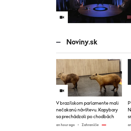
Noviny.sk
V brazílskom parlamente mali
P
nečakanú návštevu. Kapybary
N
sa prechádzali po chodbách
s
an hour ago
Zahraničie
a