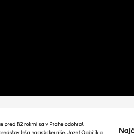
iže pred 82 rokmi sa v Prahe odohral
Najč
redstaviteľa nacistickej ríše. Jozef Gabčík a