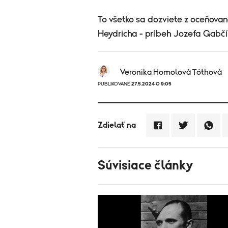
To všetko sa dozviete z oceňov
Heydricha - príbeh Jozefa Gabčí
Veronika Homolová Tóthová
PUBLIKOVANÉ
27.5.2024 O 9:05
Zdielať na
Súvisiace články