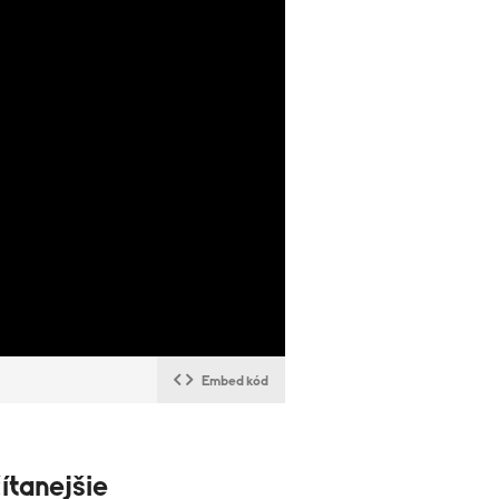
Embed kód
ítanejšie