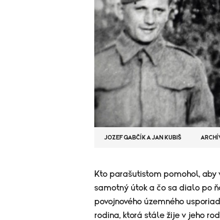
JOZEF GABČÍK A JAN KUBIŠ
ARCHÍ
Kto parašutistom pomohol, aby v
samotný útok a čo sa dialo po
povojnového územného usporiad
rodina, ktorá stále žije v jeho 