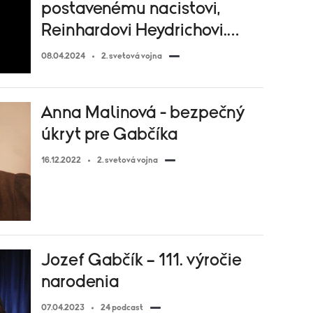
postavenému nacistovi,
Reinhardovi Heydrichovi.
Jozef Gabčík.
08.04.2024
2. svetová vojna
Anna Malinová - bezpečný
úkryt pre Gabčíka
16.12.2022
2. svetová vojna
Jozef Gabčík – 111. výročie
narodenia
07.04.2023
24 podcast