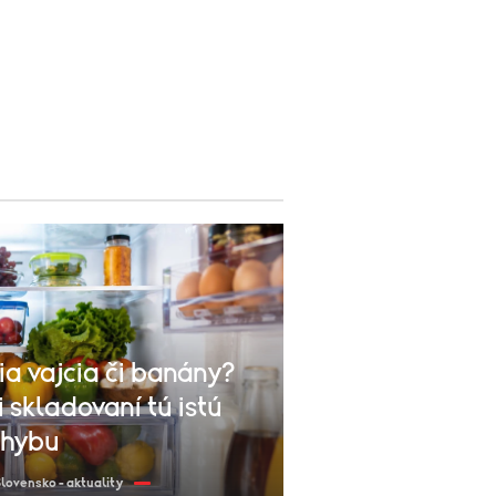
ia vajcia či banány?
 skladovaní tú istú
chybu
lovensko - aktuality