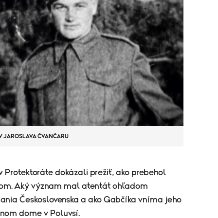
V JAROSLAVA ČVANČARU
 Protektoráte dokázali prežiť, ako prebehol
 ňom. Aký význam mal atentát ohľadom
ania Československa a ako Gabčíka vníma jeho
rodnom dome v Poluvsí.