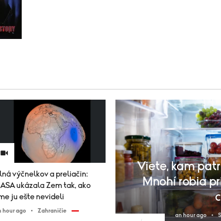
Viete, kam patr
lná výčnelkov a preliačin:
Mnohí robia pri
ASA ukázala Zem tak, ako
me ju ešte nevideli
n hour ago
Zahraničie
an hour ago
S