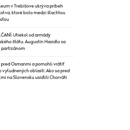
eum v Trebišove ukrýva príbeh
stva, ktoré bolo medzi šľachtou
sťou
ANÍ: Utiekol od armády
ského štátu. Augustín Hasidlo sa
k partizánom
i pred Osmanmi a pomohli vrátiť
o vyľudnených oblastí. Ako sa pred
mi na Slovensku usídlili Chorváti