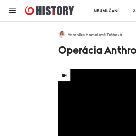
NEUMLČANÍ
2
Veronika Homolová Tóthová
Operácia Anthro