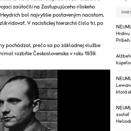
vojaci zaútočili na Zastupujúceho ríšskeho
DNE
 Heydrich bol najvyššie postaveným nacistom,
ikvidovať. V nacistickej hierarchii číslo tri, po
NEUMLČ
Hrdinu
Príbeh
iny pochádzal, prečo sa po základnej službe
nímal rozbitie Československa v roku 1939.
Alžbet
kúpeľoc
NEUMLČ
Lewand
ktorá 
NEUMLČ
zostať
Heliod