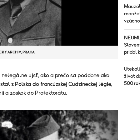
Mauzól
manžel
vzácno
NEUMLČ
Sloven
pridal 
CKÝ ARCHÍV, PRAHA
Utekal
 nelegálne ujsť, ako a prečo sa podobne ako
život d
500 rok
tal z Poľska do francúzskej Cudzineckej légie,
nii a zoskok do Protektorátu.